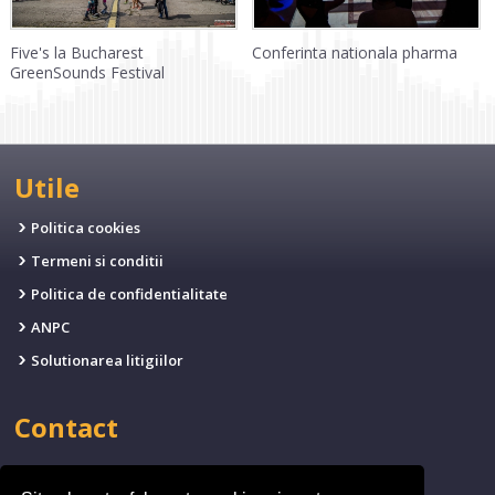
Conferinta nationala pharma
Five's la Bucharest
GreenSounds Festival
Utile
Politica cookies
Termeni si conditii
Politica de confidentialitate
ANPC
Solutionarea litigiilor
Contact
EMAIL:
office@fives.ro