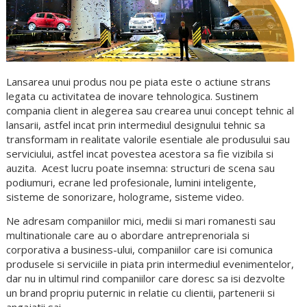
Lansarea unui produs nou pe piata este o actiune strans
legata cu activitatea de inovare tehnologica. Sustinem
compania client in alegerea sau crearea unui concept tehnic al
lansarii, astfel incat prin intermediul designului tehnic sa
transformam in realitate valorile esentiale ale produsului sau
serviciului, astfel incat povestea acestora sa fie vizibila si
auzita. Acest lucru poate insemna: structuri de scena sau
podiumuri, ecrane led profesionale, lumini inteligente,
sisteme de sonorizare, holograme, sisteme video.
Ne adresam companiilor mici, medii si mari romanesti sau
multinationale care au o abordare antreprenoriala si
corporativa a business-ului, companiilor care isi comunica
produsele si serviciile in piata prin intermediul evenimentelor,
dar nu in ultimul rind companiilor care doresc sa isi dezvolte
un brand propriu puternic in relatie cu clientii, partenerii si
angajatii sai.