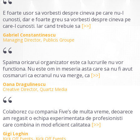
E foarte usor sa vorbesti despre cineva pe care nu-l
cunosti, dar e foarte greu sa vorbesti despre cineva pe
care-l cunosti. Iar cand trebuie sa
[>>]
Gabriel Constantinescu
Managing Director, Publicis Groupe
Spaima oricarui organizator este ca lucrurile nu vor
functiona. Nu este om in meseria asta care sa nu fi avut
cosmaruri ca ecranul nu va merge, ca
[>>]
Oana Dragulinescu
Creative Director, Quartz Media
Colaborez cu compania Five’s de multa vreme, deoarece
am regasit o echipa experimentata de profesionisti
care combina in mod eficient calitatea
[>>]
Gigi Loghin
Kick Off Events, Kick Off Events