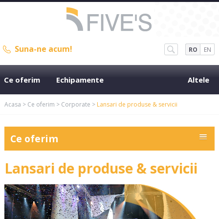
Suna-ne acum!
RO
EN
Ce oferim
Echipamente
Altele
Acasa
>
Ce oferim
>
Corporate
>
Lansari de produse & servicii
Ce oferim
Lansari de produse & servicii