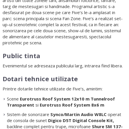
artisti din toate zonele tarii, ansambluri folclorice, fanfare,
targ de mestesugari si handmade. Programul artistic s-a
desfasurat pe doua scene pe care Five’s le-a amplasat in
parc: scena principala si scena Fan Zone. Five’s a realizat set-
up-ul scenotehnic complet la acest festival, ca in fiecare an:
sonorizarea pe cele doua scene, show-ul de lumini, sistemul
de alimentare al casutelor mestesugaresti, spectacolul
pirotehnic pe scena.
Public tinta
Evenimentul se adreseaza publicului larg, intrarea fiind libera.
Dotari tehnice utilizate
Printre dotarile tehnice utilizate de Five’s, amintim:
Scene
Eurotruss Roof System 12x10 m Tunnelroof
Transparent
si
Eurotruss Roof System 8x6 m
Sistem de sonorizare
Synco/Martin Audio W8LC
operat
de consola de sunet
Digico D5T Digital Console Kit,
backline complet pentru trupe, microfoane
Shure SM 137-