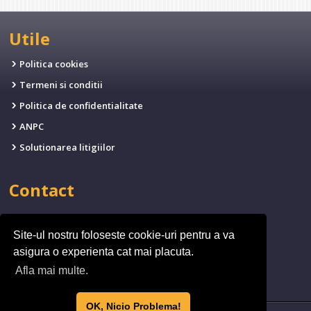
Utile
Politica cookies
Termeni si conditii
Politica de confidentialitate
ANPC
Solutionarea litigiilor
Contact
EMAIL:
office@fives.ro
Site-ul nostru foloseste cookie-uri pentru a va
TELEFON:
(+4)0314.011.971
asigura o experienta cat mai placuta.
ADRESA:
bld. Timisoara 173, Sector 6, Bucuresti,
Afla mai multe.
Romania
OK, Nicio Problema!