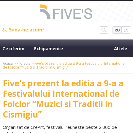
Suna-ne acum!
RO
EN
Ce oferim
Echipamente
Altele
Acasa
>
Proiecte
>
Five's prezent la editia a 9-a a Festivalului International
de Folclor “Muzici si Traditii in Cismigiu”
Five's prezent la editia a 9-a a
Festivalului International de
Folclor “Muzici si Traditii in
Cismigiu”
Organizat de CreArt, festivalul reuneste peste 2.000 de