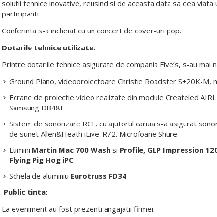
solutii tehnice inovative, reusind si de aceasta data sa dea via
participanti.
Conferinta s-a incheiat cu un concert de cover-uri pop.
Dotarile tehnice utilizate:
Printre dotariile tehnice asigurate de compania Five’s, s-au mai 
Ground Piano, videoproiectoare Christie Roadster S+20K-M, 
Ecrane de proiectie video realizate din module Createled AIRL
Samsung DB48E
Sistem de sonorizare RCF, cu ajutorul caruia s-a asigurat sono
de sunet Allen&Heath iLive-R72. Microfoane Shure
Lumini
Martin Mac 700 Wash
si
Profile, GLP Impression 12
Flying Pig Hog iPC
Schela de aluminiu
Eurotruss FD34
Public tinta:
La eveniment au fost prezenti angajatii firmei.