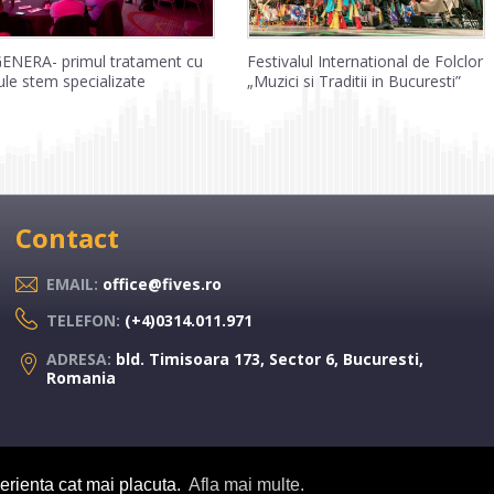
GENERA- primul tratament cu
Festivalul International de Folclor
ule stem specializate
„Muzici si Traditii in Bucuresti”
Contact
EMAIL:
office@fives.ro
TELEFON:
(+4)0314.011.971
ADRESA:
bld. Timisoara 173, Sector 6, Bucuresti,
Romania
perienta cat mai placuta.
Afla mai multe.