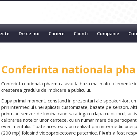
ecte
De ce noi
Cariere
Clienti
Companie
Con
a
Conferinta nationala ph
Conferinta nationala pharma a avut la baza mai multe elemente int
cresterea gradului de implicare a publicului.
Dupa primul moment, constand in prezentari ale speakeri-lor, un 
prin intermediul unei aplicatii customizate, bazate pe senzori. Alt
printr-un senzor de lumina cand sa atinga o clapa cu piciorul, acti
calibrarea notelor unor cantece, cu un numar mare de participanti, 
evenimentului. Toate acestea s-au realizat prin intermediu unei p
(200 mp) folosind videoproiectoare puternice.
Five’s
a fost resp