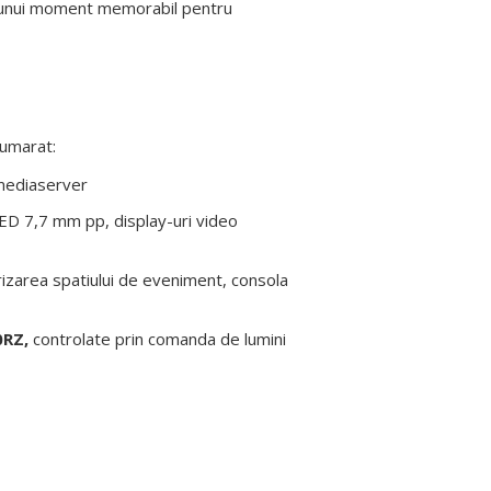
ta unui moment memorabil pentru
numarat:
mediaserver
ED 7,7 mm pp, display-uri video
rizarea spatiului de eveniment, consola
0RZ,
controlate prin comanda de lumini