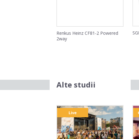
SG
Renkus Heinz CF81-2 Powered
2way
Alte studii
Live