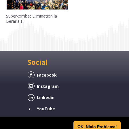
Superkombat Elimination la
Beraria H
Social
Facebook
Instagram
Linkedin
YouTube
OK, Nicio Problema!
© 2026 by FIVE’S International