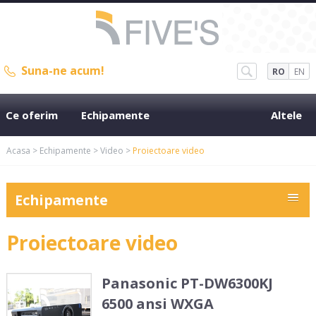
Suna-ne acum!
RO
EN
Ce oferim
Echipamente
Altele
Acasa
>
Echipamente
>
Video
>
Proiectoare video
Echipamente
Proiectoare video
Panasonic PT-DW6300KJ
6500 ansi WXGA